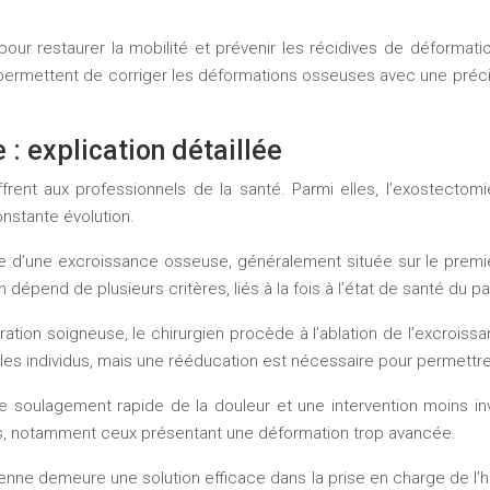
pour restaurer la mobilité et prévenir les récidives de déformati
es permettent de corriger les déformations osseuses avec une précis
: explication détaillée
offrent aux professionnels de la santé. Parmi elles, l’exostectomi
onstante évolution.
le d’une excroissance osseuse, généralement située sur le premier
dépend de plusieurs critères, liés à la fois à l’état de santé du pat
tion soigneuse, le chirurgien procède à l’ablation de l’excroiss
les individus, mais une rééducation est nécessaire pour permettr
e soulagement rapide de la douleur et une intervention moins 
algus, notamment ceux présentant une déformation trop avancée.
ienne demeure une solution efficace dans la prise en charge de l’h