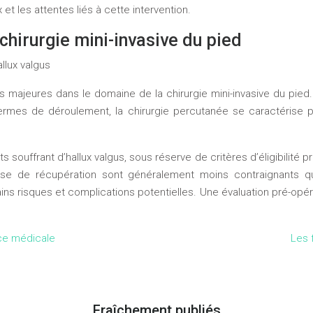
t les attentes liés à cette intervention.
chirurgie mini-invasive du pied
allux valgus
s majeures dans le domaine de la chirurgie mini-invasive du pie
 termes de déroulement, la chirurgie percutanée se caractérise 
 souffrant d’hallux valgus, sous réserve de critères d’éligibilité pr
hase de récupération sont généralement moins contraignants q
ains risques et complications potentielles. Une évaluation pré-opé
ance médicale
Les 
Fraîchement publiés