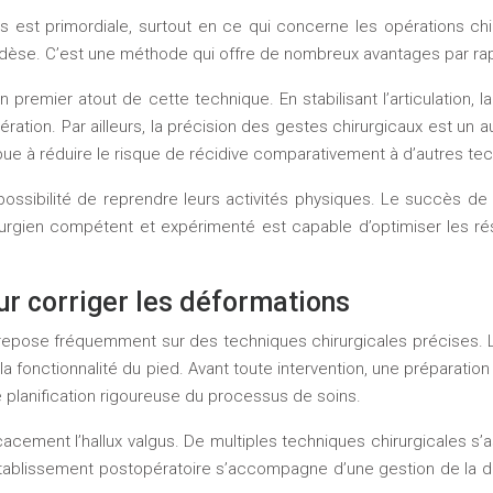
ns est primordiale, surtout en ce qui concerne les opérations 
rthrodèse. C’est une méthode qui offre de nombreux avantages par ra
un premier atout de cette technique. En stabilisant l’articulation
pération. Par ailleurs, la précision des gestes chirurgicaux est un 
bue à réduire le risque de récidive comparativement à d’autres tec
a possibilité de reprendre leurs activités physiques. Le succès 
rgien compétent et expérimenté est capable d’optimiser les résul
r corriger les déformations
, repose fréquemment sur des techniques chirurgicales précises. L
la fonctionnalité du pied. Avant toute intervention, une préparati
ne planification rigoureuse du processus de soins.
cacement l’hallux valgus. De multiples techniques chirurgicales s
établissement postopératoire s’accompagne d’une gestion de la do