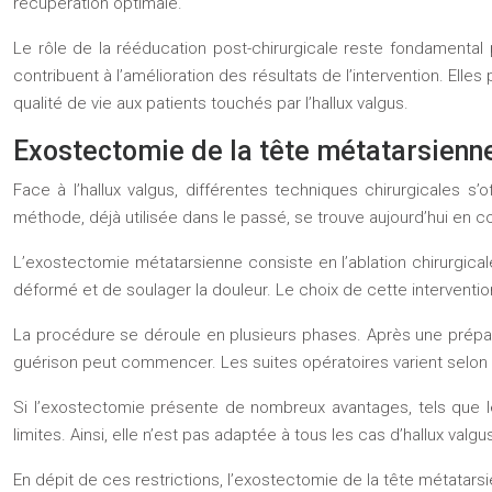
récupération optimale.
Le rôle de la rééducation post-chirurgicale reste fondamental 
contribuent à l’amélioration des résultats de l’intervention. Ell
qualité de vie aux patients touchés par l’hallux valgus.
Exostectomie de la tête métatarsienne 
Face à l’hallux valgus, différentes techniques chirurgicales s’
méthode, déjà utilisée dans le passé, se trouve aujourd’hui en c
L’exostectomie métatarsienne consiste en l’ablation chirurgica
déformé et de soulager la douleur. Le choix de cette intervention 
La procédure se déroule en plusieurs phases. Après une prépara
guérison peut commencer. Les suites opératoires varient selon 
Si l’exostectomie présente de nombreux avantages, tels que l
limites. Ainsi, elle n’est pas adaptée à tous les cas d’hallux v
En dépit de ces restrictions, l’exostectomie de la tête métatars