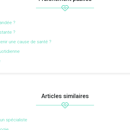
mandée ?
stante ?
tenir une cause de santé ?
quotidienne
é
Articles similaires
un spécialiste
logie